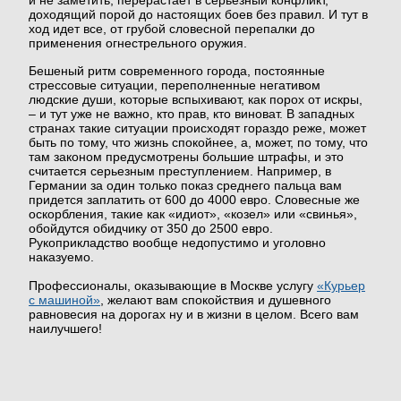
и не заметить, перерастает в серьезный конфликт,
доходящий порой до настоящих боев без правил. И тут в
ход идет все, от грубой словесной перепалки до
применения огнестрельного оружия.
ОТЗЫВЫ
Бешеный ритм современного города, постоянные
стрессовые ситуации, переполненные негативом
людские души, которые вспыхивают, как порох от искры,
НАГРАДЫ
– и тут уже не важно, кто прав, кто виноват. В западных
странах такие ситуации происходят гораздо реже, может
быть по тому, что жизнь спокойнее, а, может, по тому, что
там законом предусмотрены большие штрафы, и это
ВАКАНСИИ
считается серьезным преступлением. Например, в
Германии за один только показ среднего пальца вам
придется заплатить от 600 до 4000 евро. Словесные же
оскорбления, такие как «идиот», «козел» или «свинья»,
СТАТЬИ
обойдутся обидчику от 350 до 2500 евро.
Рукоприкладство вообще недопустимо и уголовно
наказуемо.
ВОПРОСЫ
Профессионалы, оказывающие в Москве услугу
«Курьер
с машиной»
, желают вам спокойствия и душевного
равновесия на дорогах ну и в жизни в целом. Всего вам
наилучшего!
ПАРТНЁРЫ
КОНТАКТЫ