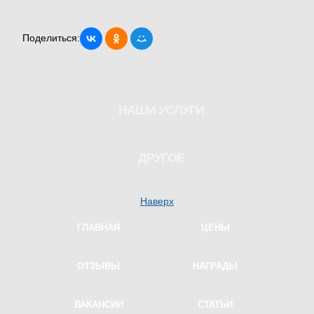
Поделиться:
НАШИ УСЛУГИ
Водитель для женщины
ДРУГОЕ
Трезвый водитель
Наверх
Перегон автомобилей
ГЛАВНАЯ
ЦЕНЫ
Курьер на автомобиле
Проверка на трезвость
ОТЗЫВЫ
НАГРАДЫ
Водитель на ночь
ВАКАНСИИ
СТАТЬИ