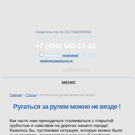
Свидетельство № 311774620600942
ЗВОНИТЕ КРУГЛОСУТОЧНО!
+7 (495) 543-10-80
+7 (905) 543-10-80
Согласен с
политикой
конфиденциальности
Позвонить
МЕНЮ
Главная
»
Статьи
»
Ругаться за рулем можно не везде !
ГЛАВНАЯ
Ругаться за рулем можно не везде !
УСЛУГИ
Как часто нам приходиться сталкиваться с открытой
грубостью и хамством на дорогах нашего города!
Казалось бы, пустяковая ситуация, которую можно было
ЦЕНЫ