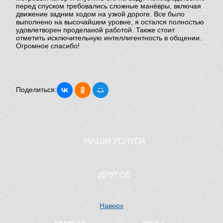
перед спуском требовались сложные манёвры, включая
движение задним ходом на узкой дороге. Все было
выполнено на высочайшем уровне, я остался полностью
удовлетворен проделаной работой. Также стоит
ОТЗЫВЫ
отметить исключительную интеллигентность в общении.
Огромное спасибо!
НАГРАДЫ
Поделиться:
ВАКАНСИИ
СТАТЬИ
НАШИ УСЛУГИ
ВОПРОСЫ
Водитель для женщины
ДРУГОЕ
ПАРТНЁРЫ
Трезвый водитель
Наверх
Перегон автомобилей
КОНТАКТЫ