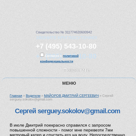
Свидетельство № 311774620600942
ЗВОНИТЕ КРУГЛОСУТОЧНО!
+7 (495) 543-10-80
+7 (905) 543-10-80
Согласен с
политикой
конфиденциальности
Позвонить
МЕНЮ
Главная
»
Водители
»
МАЙОРОВ ДМИТРИЙ СЕРГЕЕВИЧ
»
Сергей
ГЛАВНАЯ
serguey.sokolov@gmail.com
Сергей serguey.sokolov@gmail.com
УСЛУГИ
В июле Дмитрий поекрасно справился с запросом
повышенной сложности - помог мне перевезти 7ми
метровый катер и спустить его на воду. Непосредственно
ЦЕНЫ