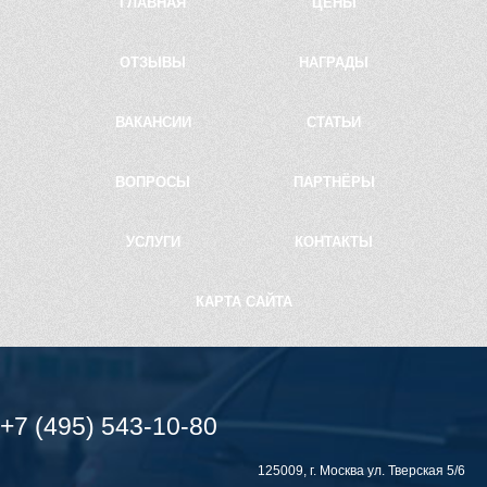
ГЛАВНАЯ
ЦЕНЫ
Курьер на автомобиле
Проверка на трезвость
ОТЗЫВЫ
НАГРАДЫ
Водитель на ночь
ВАКАНСИИ
СТАТЬИ
Водитель на праздник
Книга жалоб
ВОПРОСЫ
ПАРТНЁРЫ
УСЛУГИ
КОНТАКТЫ
КАРТА САЙТА
+7 (495) 543-10-80
Письмо директору
125009, г. Москва ул. Тверская 5/6