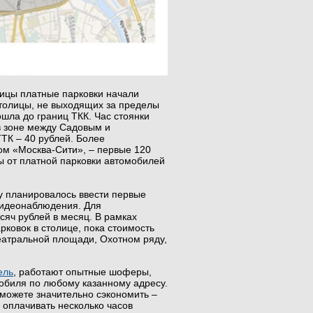
ицы платные парковки начали
столицы, не выходящих за пределы
ошла до границ ТКК. Час стоянки
 в зоне между Садовым и
ТТК – 40 рублей. Более
ом «Москва-Сити», – первые 120
ды от платной парковки автомобилей
ду планировалось ввести первые
видеонаблюдения. Для
сяч рублей в месяц. В рамках
ковок в столице, пока стоимость
Театральной площади, Охотном ряду,
ель
, работают опытные шоферы,
омобиля по любому казанному адресу.
ожете значительно сэкономить –
 оплачивать несколько часов