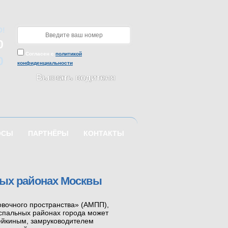
О!
0
Согласен с
политикой
0
конфиденциальности
Вызвать водителя
ОСЫ
ПАРТНЁРЫ
КОНТАКТЫ
ных районах Москвы
овочного пространства» (АМПП),
 спальных районах города может
рейкиным, замруководителем