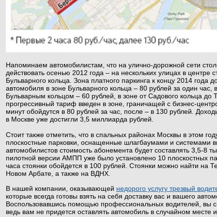
Напоминаем автомобилистам, что на улично-дорожной сети стол
действовать осенью 2012 года – на нескольких улицах в центре 
Бульварного кольца. Зона платного паркинга к концу 2014 года д
автомобиля в зоне Бульварного кольца – 80 рублей за один час,
Бульварным кольцом – 60 рублей, в зоне от Садового кольца до 
прогрессивный тариф введен в зоне, граничащей с бизнес-центр
минут обойдутся в 80 рублей за час, после – в 130 рублей. Дохо
в Москве уже достигли 3,5 миллиарда рублей.
Стоит также отметить, что в спальных районах Москвы в этом го
плоскостные парковки, оснащенные шлагбаумами и системами 
автомобилистов стоимость абонемента будет составлять 3,5-8 ты
пилотной версии АМПП уже было установлено 10 плоскостных пар
часа стоянки обойдется в 100 рублей. Стоянки можно найти на 
Новом Арбате, а также на ВДНХ.
В нашей компании, оказывающей
недорого услугу трезвый водит
которые всегда готовы взять на себя доставку вас и вашего авт
Воспользовавшись помощью профессиональных водителей, вы см
ведь вам не придется оставлять автомобиль в случайном месте и