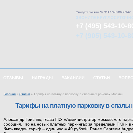
Свидетельство № 311774620600942
ЗВОНИТЕ КРУГЛОСУТОЧН
+7 (495) 543-10-8
+7 (905) 543-10-8
ОТЗЫВЫ
НАГРАДЫ
ВАКАНСИИ
СТАТЬИ
ВОПР
Главная
»
Статьи
»
Тарифы на платную парковку в спальных районах Москвы
Тарифы на платную парковку в спаль
Александр Гривняк, глава ГКУ «Администратор московского парк
сообщил, что на новых платных паркингах за пределами ТКК и в
быть введен тариф – один час = 40 рублей. Ранее Сергеем Анд