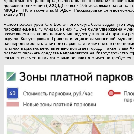
Департамента транспорта, было заявлено о создании новой ком
дорожного движения (КСОДД) во всех 105 московских районах, 
МКАД и ТТК, а также и за МКАДом. Рассматривается и возможнос
зонах у ТЦ.
Ранее префектурой Юго-Восточного округа было выдвинуто пред
парковки еще на 79 улицах, из них 41 уже была утверждена му
возможности введения новых улиц под зону платной парковки ре
округах. Как утверждает Гривняк, инициативы москвичей, муници
расширению зоны столичного паркинга и включению в него новых 
платная парковка действительно помогает городу. Также глава 
платного паркинга средства направляются на благоустройство г
совместно с местными жителями решают, что именно требуется 