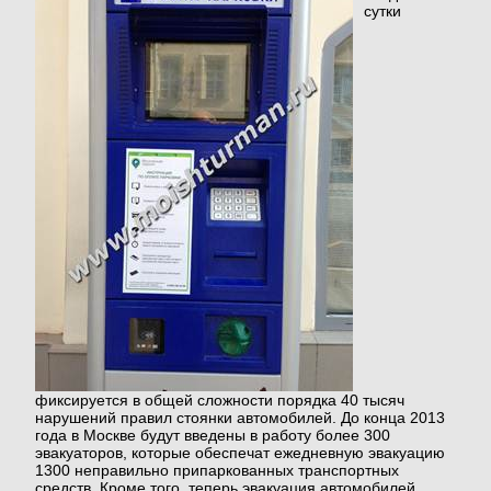
сутки
ОТЗЫВЫ
НАГРАДЫ
ВАКАНСИИ
СТАТЬИ
ВОПРОСЫ
фиксируется в общей сложности порядка 40 тысяч
ПАРТНЁРЫ
нарушений правил стоянки автомобилей. До конца 2013
года в Москве будут введены в работу более 300
эвакуаторов, которые обеспечат ежедневную эвакуацию
1300 неправильно припаркованных транспортных
КОНТАКТЫ
средств. Кроме того, теперь эвакуация автомобилей,