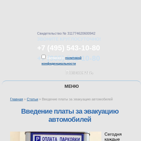
Свидетельство № 311774620600942
ЗВОНИТЕ КРУГЛОСУТОЧНО!
+7 (495) 543-10-80
+7 (905) 543-10-80
Согласен с
политикой
конфиденциальности
Позвонить
МЕНЮ
Главная
»
Статьи
»
Введение платы за эвакуацию автомобилей
ГЛАВНАЯ
Введение платы за эвакуацию
автомобилей
УСЛУГИ
Сегодня
каждые
ЦЕНЫ