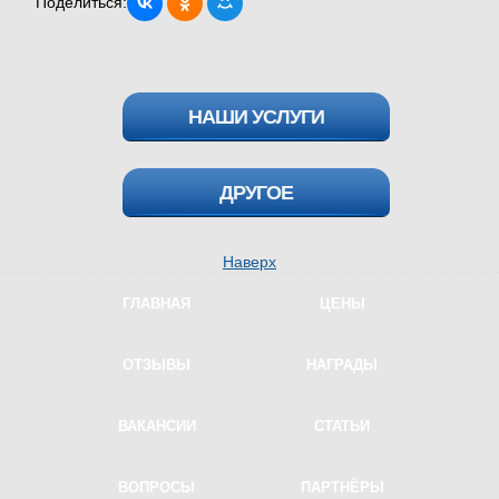
Поделиться:
НАШИ УСЛУГИ
Водитель для женщины
ДРУГОЕ
Трезвый водитель
Наверх
Перегон автомобилей
ГЛАВНАЯ
ЦЕНЫ
Курьер на автомобиле
Проверка на трезвость
ОТЗЫВЫ
НАГРАДЫ
Водитель на ночь
ВАКАНСИИ
СТАТЬИ
Водитель на праздник
Книга жалоб
ВОПРОСЫ
ПАРТНЁРЫ