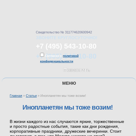
Свидетельство № 311774620600942
ЗВОНИТЕ КРУГЛОСУТОЧНО!
+7 (495) 543-10-80
+7 (905) 543-10-80
Согласен с
политикой
конфиденциальности
Позвонить
МЕНЮ
Главная
»
Статьи
»
Инопланетян мы тоже возим!
ГЛАВНАЯ
Инопланетян мы тоже возим!
УСЛУГИ
В жизни каждого из нас случаются яркие, торжественные
и просто радостные события, такие как дни рождения,
корпоративные праздники, дружеские вечеринки. Стоит
ЦЕНЫ