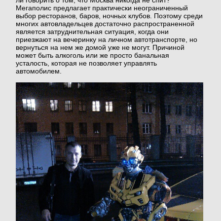
ли говорить о том, что Москва никогда не спит?
Мегаполис предлагает практически неограниченный
выбор ресторанов, баров, ночных клубов. Поэтому среди
многих автовладельцев достаточно распространенной
ОТЗЫВЫ
является затруднительная ситуация, когда они
приезжают на вечеринку на личном автотранспорте, но
вернуться на нем же домой уже не могут. Причиной
может быть алкоголь или же просто банальная
НАГРАДЫ
усталость, которая не позволяет управлять
автомобилем.
ВАКАНСИИ
СТАТЬИ
ВОПРОСЫ
ПАРТНЁРЫ
КОНТАКТЫ