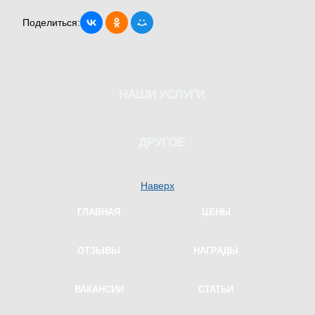
Поделиться:
НАШИ УСЛУГИ
Водитель для женщины
ДРУГОЕ
Трезвый водитель
Наверх
Перегон автомобилей
ГЛАВНАЯ
ЦЕНЫ
Курьер на автомобиле
Проверка на трезвость
ОТЗЫВЫ
НАГРАДЫ
Водитель на ночь
ВАКАНСИИ
СТАТЬИ
Водитель на праздник