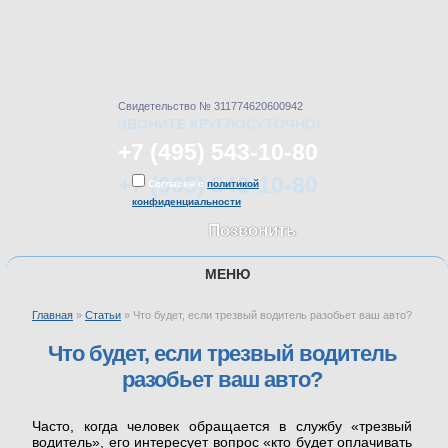
Свидетельство № 311774620600942
ЗВОНИТЕ КРУГЛОСУТОЧНО!
+7 (495) 543-10-80
+7 (905) 543-10-80
Согласен с
политикой
конфиденциальности
Позвонить
МЕНЮ
Главная
»
Статьи
»
Что будет, если трезвый водитель разобьет ваш авто?
ГЛАВНАЯ
Что будет, если трезвый водитель
разобьет ваш авто?
УСЛУГИ
Часто, когда человек обращается в службу «трезвый
водитель», его интересует вопрос «кто будет оплачивать
ЦЕНЫ