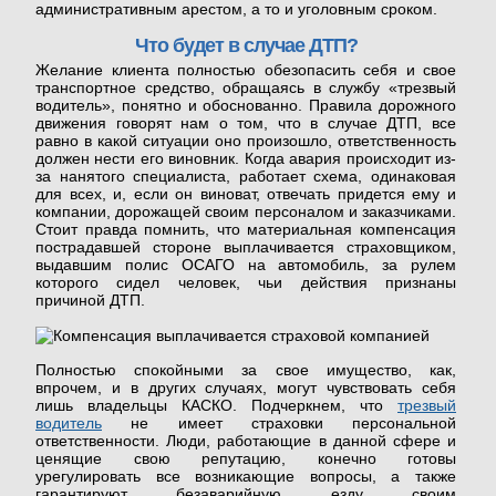
административным арестом, а то и уголовным сроком.
Что будет в случае ДТП?
Желание клиента полностью обезопасить себя и свое
транспортное средство, обращаясь в службу «трезвый
водитель», понятно и обоснованно. Правила дорожного
движения говорят нам о том, что в случае ДТП, все
равно в какой ситуации оно произошло, ответственность
должен нести его виновник. Когда авария происходит из-
за нанятого специалиста, работает схема, одинаковая
для всех, и, если он виноват, отвечать придется ему и
компании, дорожащей своим персоналом и заказчиками.
Стоит правда помнить, что материальная компенсация
пострадавшей стороне выплачивается страховщиком,
выдавшим полис ОСАГО на автомобиль, за рулем
которого сидел человек, чьи действия признаны
причиной ДТП.
Полностью спокойными за свое имущество, как,
впрочем, и в других случаях, могут чувствовать себя
лишь владельцы КАСКО. Подчеркнем, что
трезвый
водитель
не имеет страховки персональной
ответственности. Люди, работающие в данной сфере и
ценящие свою репутацию, конечно готовы
урегулировать все возникающие вопросы, а также
гарантируют безаварийную езду своим