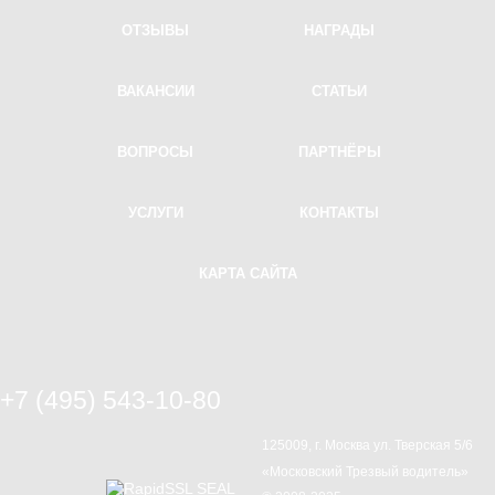
Проверка на трезвость
ОТЗЫВЫ
НАГРАДЫ
Водитель на ночь
ВАКАНСИИ
СТАТЬИ
Водитель на праздник
Книга жалоб
ВОПРОСЫ
ПАРТНЁРЫ
УСЛУГИ
КОНТАКТЫ
КАРТА САЙТА
+7 (495) 543-10-80
Письмо директору
125009, г. Москва ул. Тверская 5/6
«Московский Трезвый водитель»