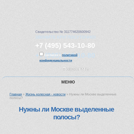
Свидетельство № 311774620600942
ЗВОНИТЕ КРУГЛОСУТОЧНО!
+7 (495) 543-10-80
+7 (905) 543-10-80
Согласен с
политикой
конфиденциальности
Позвонить
МЕНЮ
Главная
»
Жизнь колесная - новости
»
Нужны ли Москве выделенные
ГЛАВНАЯ
полосы?
Нужны ли Москве выделенные
УСЛУГИ
полосы?
ЦЕНЫ