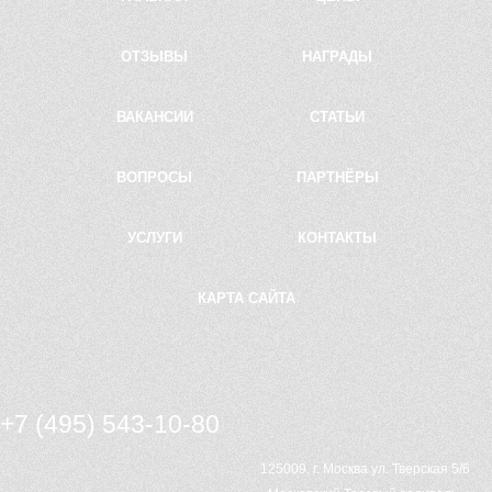
Курьер на автомобиле
Проверка на трезвость
ОТЗЫВЫ
НАГРАДЫ
Водитель на ночь
ВАКАНСИИ
СТАТЬИ
Водитель на праздник
Книга жалоб
ВОПРОСЫ
ПАРТНЁРЫ
УСЛУГИ
КОНТАКТЫ
КАРТА САЙТА
+7 (495) 543-10-80
Письмо директору
125009, г. Москва ул. Тверская 5/6