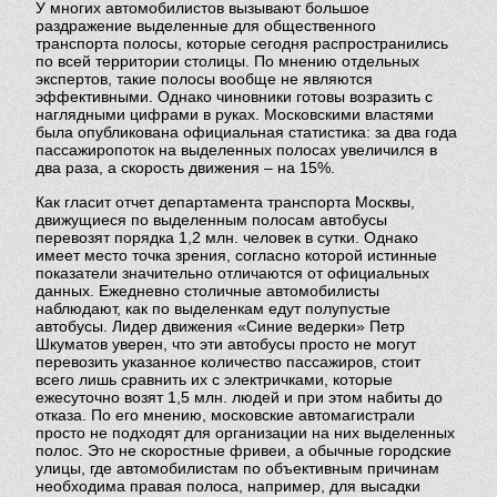
У многих автомобилистов вызывают большое
раздражение выделенные для общественного
транспорта полосы, которые сегодня распространились
по всей территории столицы. По мнению отдельных
ОТЗЫВЫ
экспертов, такие полосы вообще не являются
эффективными. Однако чиновники готовы возразить с
наглядными цифрами в руках. Московскими властями
была опубликована официальная статистика: за два года
НАГРАДЫ
пассажиропоток на выделенных полосах увеличился в
два раза, а скорость движения – на 15%.
Как гласит отчет департамента транспорта Москвы,
ВАКАНСИИ
движущиеся по выделенным полосам автобусы
перевозят порядка 1,2 млн. человек в сутки. Однако
имеет место точка зрения, согласно которой истинные
показатели значительно отличаются от официальных
СТАТЬИ
данных. Ежедневно столичные автомобилисты
наблюдают, как по выделенкам едут полупустые
автобусы. Лидер движения «Синие ведерки» Петр
ВОПРОСЫ
Шкуматов уверен, что эти автобусы просто не могут
перевозить указанное количество пассажиров, стоит
всего лишь сравнить их с электричками, которые
ежесуточно возят 1,5 млн. людей и при этом набиты до
ПАРТНЁРЫ
отказа. По его мнению, московские автомагистрали
просто не подходят для организации на них выделенных
полос. Это не скоростные фривеи, а обычные городские
улицы, где автомобилистам по объективным причинам
КОНТАКТЫ
необходима правая полоса, например, для высадки