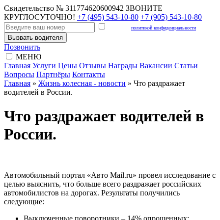
Свидетельство № 311774620600942
ЗВОНИТЕ
КРУГЛОСУТОЧНО!
+7 (495) 543-10-80
+7 (905) 543-10-80
Согласен с
политикой конфиденциальности
Вызвать водителя
Позвонить
МЕНЮ
Главная
Услуги
Цены
Отзывы
Награды
Вакансии
Статьи
Вопросы
Партнёры
Контакты
Главная
»
Жизнь колесная - новости
»
Что раздражает
водителей в России.
Что раздражает водителей в
России.
Автомобильный портал «Авто Mail.ru» провел исследование с
целью выяснить, что больше всего раздражает российских
автомобилистов на дорогах. Результаты получились
следующие:
Выключенные поворотники – 14% опрошенных;